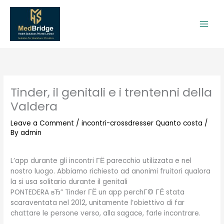
Skip
to
content
Tinder, il genitali e i trentenni della
Valdera
Leave a Comment
/
incontri-crossdresser Quanto costa
/
By
admin
L’app durante gli incontri ГЁ parecchio utilizzata e nel
nostro luogo. Abbiamo richiesto ad anonimi fruitori qualora
la si usa solitario durante il genitali
PONTEDERA вЂ” Tinder ГЁ un app perchГ© ГЁ stata
scaraventata nel 2012, unitamente l’obiettivo di far
chattare le persone verso, alla sagace, farle incontrare.