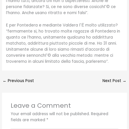
l’hanno tutti, ancora chi non ti aspetteresti. Anche le
persone fidanzate? Si, ce ne sono diverse cosicchГ© ce
l’hanno. Anche usano ritratto e nomi falsi”.
E per Pontedera e mediante Valdera ГЁ molto utilizzato?
“fermamente si, ho trovato molte ragazze di Pontedera in
quanto ce l’hanno, unitamente qualcuna ho addirittura
matchato, addirittura piuttosto piccole di me. Ho 31 anni.
Unitamente alcune di loro siamo rimasti d’accordo di
convenire sennonchГ© alla vecchia metodo: mentre ci
troveremo in alcuni limitato della fascia, parleremo”.
←
Previous Post
Next Post
→
Leave a Comment
Your email address will not be published.
Required
fields are marked
*