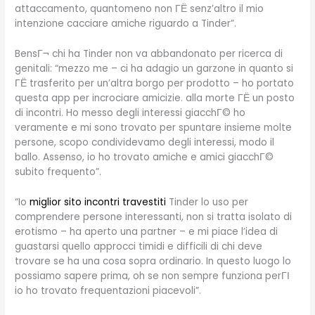
attaccamento, quantomeno non ГЁ senz’altro il mio
intenzione cacciare amiche riguardo a Tinder”.
BensГ¬ chi ha Tinder non va abbandonato per ricerca di
genitali: “mezzo me – ci ha adagio un garzone in quanto si
ГЁ trasferito per un’altra borgo per prodotto – ho portato
questa app per incrociare amicizie. alla morte ГЁ un posto
di incontri. Ho messo degli interessi giacchГ© ho
veramente e mi sono trovato per spuntare insieme molte
persone, scopo condividevamo degli interessi, modo il
ballo. Assenso, io ho trovato amiche e amici giacchГ©
subito frequento”.
“Io
miglior sito incontri travestiti
Tinder lo uso per
comprendere persone interessanti, non si tratta isolato di
erotismo – ha aperto una partner – e mi piace l’idea di
guastarsi quello approcci timidi e difficili di chi deve
trovare se ha una cosa sopra ordinario. In questo luogo lo
possiamo sapere prima, oh se non sempre funziona perГІ
io ho trovato frequentazioni piacevoli”.