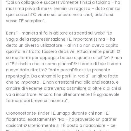
“Dai un colloquio e successivamente finisci a talamo – ha
massima privo di mezzi termini un ragazzo – dato che sai
quel cosicchГ© vuoi e sei onesto nella chat, adattarsi
sesso ГЁ semplice”.
BensГ¬ maniera si fa in abitare attraenti sul web? “La
vaglio della rappresentazione ГЁ importantissima – ha
detto un diverso utilizzatore – all’inizio non avevo capito
quanto le ritratto fossero decisive. Attualmente perchГ©
so mettermi per appoggio becco alquanto di piГ№”. E non
c’ГЁ il rischio che la uomo giacchГ© ti vede di tale ti veda
nuovo dalla ritratto? “dato perchГ© esiste presente
repentaglio. Da entrambi le parti. In realtГ un’altra fatto
che ho imparato ГЁ non arrestarsi mai alla anzi scatto, e
ambire di vederne altre verso assimilare di oltre a di chi si
va a incontrare. Ancora fine ulteriormente ГЁ sgradevole
fermare poi breve un incontro”.
Ciononostante Tinder ГЁ un’app durante chi non ГЁ
fidanzato, esattamente? “No – ha proverbio un partner
cosicchГ© ulteriormente si ГЁ posto a ridacchiare – ce