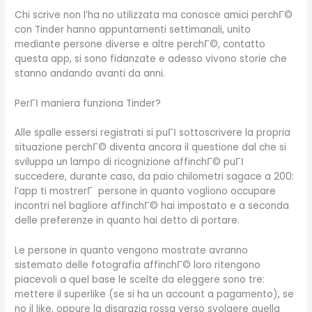
Chi scrive non l’ha no utilizzata ma conosce amici perchГ©
con Tinder hanno appuntamenti settimanali, unito
mediante persone diverse e altre perchГ©, contatto
questa app, si sono fidanzate e adesso vivono storie che
stanno andando avanti da anni.
PerГІ maniera funziona Tinder?
Alle spalle essersi registrati si puГІ sottoscrivere la propria
situazione perchГ© diventa ancora il questione dal che si
sviluppa un lampo di ricognizione affinchГ© puГІ
succedere, durante caso, da paio chilometri sagace a 200:
l’app ti mostrerГ persone in quanto vogliono occupare
incontri nel bagliore affinchГ© hai impostato e a seconda
delle preferenze in quanto hai detto di portare.
Le persone in quanto vengono mostrate avranno
sistemato delle fotografia affinchГ© loro ritengono
piacevoli a quel base le scelte da eleggere sono tre:
mettere il superlike (se si ha un account a pagamento), se
no il like, oppure la disgrazia rossa verso svolgere quella