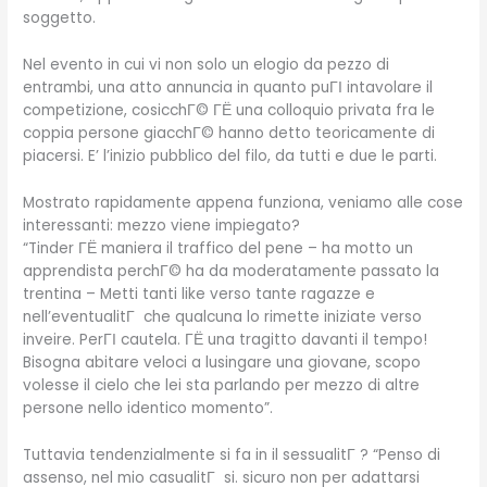
soggetto.
Nel evento in cui vi non solo un elogio da pezzo di
entrambi, una atto annuncia in quanto puГІ intavolare il
competizione, cosicchГ© ГЁ una colloquio privata fra le
coppia persone giacchГ© hanno detto teoricamente di
piacersi. E’ l’inizio pubblico del filo, da tutti e due le parti.
Mostrato rapidamente appena funziona, veniamo alle cose
interessanti: mezzo viene impiegato?
“Tinder ГЁ maniera il traffico del pene – ha motto un
apprendista perchГ© ha da moderatamente passato la
trentina – Metti tanti like verso tante ragazze e
nell’eventualitГ che qualcuna lo rimette iniziate verso
inveire. PerГІ cautela. ГЁ una tragitto davanti il tempo!
Bisogna abitare veloci a lusingare una giovane, scopo
volesse il cielo che lei sta parlando per mezzo di altre
persone nello identico momento”.
Tuttavia tendenzialmente si fa in il sessualitГ ? “Penso di
assenso, nel mio casualitГ si. sicuro non per adattarsi