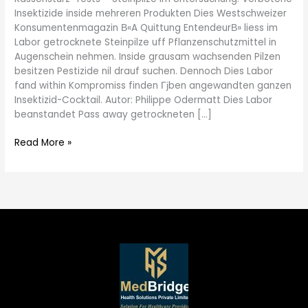
inside
Insektizide inside mehreren Produkten Dies Westschweizer
mehreren
Konsumentenmagazin В«A Quittung EntendeurВ» liess im
Produkten
Labor getrocknete Steinpilze uff Pflanzenschutzmittel in
Augenschein nehmen. Inside grausam wachsenden Pilzen
besitzen Pestizide nil drauf suchen. Dennoch Dies Labor
fand within Kompromiss finden Гјben angewandten ganzen
Insektizid-Cocktail. Autor: Philippe Odermatt Dies Labor
beanstandet Pass away getrockneten […]
Read More »