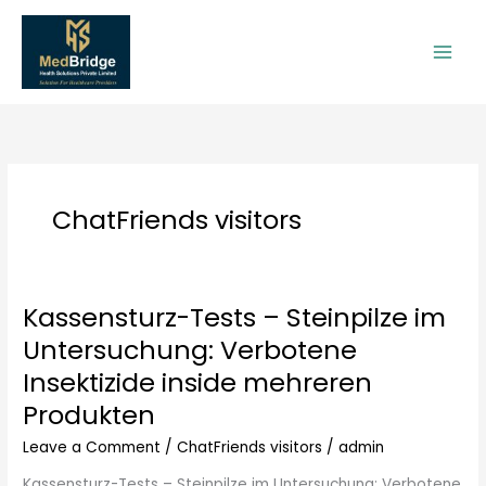
Skip
to
content
ChatFriends visitors
Kassensturz-Tests – Steinpilze im
Kassensturz-
Tests
Untersuchung: Verbotene
–
Insektizide inside mehreren
Steinpilze
im
Produkten
Untersuchung:
Leave a Comment
/
ChatFriends visitors
/
admin
Verbotene
Insektizide
Kassensturz-Tests – Steinpilze im Untersuchung: Verbotene