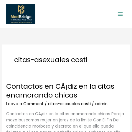
Skip
to
content
citas-asexuales costi
Contactos en CÃ¡diz en la citas
Contactos
en
enamorando chicas
CÃ¡diz
en
Leave a Comment
/
citas-asexuales costi
/
admin
la
Contactos en CÃ¡diz en la citas enamorando chicas Pareja
citas
mozo buscamos mujer en jerez de la limite Con El Fin De
enamorando
coincidencia morboso y discreto en el que ella pueda
chicas