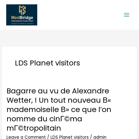
Skip
to
content
LDS Planet visitors
Bagarre au vu de Alexandre
Bagarre
au
Wetter, ! Un tout nouveau В«
vu
mademoiselle В» ce que l’on
de
Alexandre
nomme du cinГ©ma
Wetter,
mГ©tropolitain
!
Un
Leave a Comment
/
LDS Planet visitors
/
admin