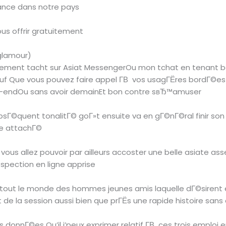
ance dans notre pays
ous offrir gratuitement
glamour)
onnement tacht sur Asiat MessengerOu mon tchat en tenant b
f Que vous pouvez faire appel Г­В vos usagГЁres bordГ©es Г
ek-endOu sans avoir demainEt bon contre sвЂ™amuser
quent tonalitГ© goГ»t ensuite va en gГ©nГ©ral finir son 
ce attachГ©
ue vous allez pouvoir par ailleurs accoster une belle asiate a
ospection en ligne apprise
ut le monde des hommes jeunes amis laquelle dГ©sirent e
t de la session aussi bien que prГЁs une rapide histoire san
onnГ©es Qu’il j’peux exprimer relatif Г­В ces trois emploi