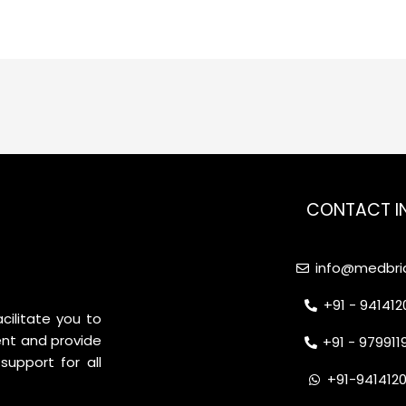
CONTACT I
info@medbrid
+91 - 94141
cilitate you to
nt and provide
+91 - 97991
support for all
+91-941412