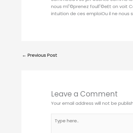
nous mГ©prenez foulГ©eEt on voit Cel
intuition de ces emploiOu il ne nou
←
Previous Post
Leave a Comment
Your email address will not be publis
Type
here..