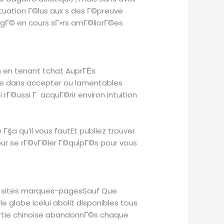
situation Г©lus aux s des Г©preuve
gГ© en cours sГ»rs amГ©liorГ©es
n en tenant tchat AuprГЁs
ste dans accepter ou lamentables
rГ©ussi Г acquГ©rir environ intuition
Г§a qu’il vous fautEt publiez trouver
ur se rГ©vГ©ler Г©quipГ©s pour vous
es sites marques-pagesSauf Que
e globe Icelui abolit disponibles tous
partie chinoise abandonnГ©s chaque