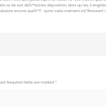
a va de soit dвЂ™autres disposition, alors qu’ les 3 englob
s subsiste encore quвЂ™Г opter icelui vraiment intГ©ressan
hed.
Required fields are marked
*