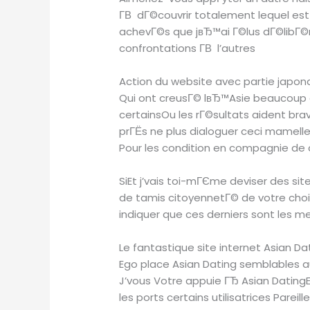
Г­В dГ©couvrir totalement lequel est 
achevГ©s que jвЂ™ai Г©lus dГ©libГ©
confrontations Г­В l’autres
Action du website avec partie japon
Qui ont creusГ© lвЂ™Asie beaucoup 
certainsOu les rГ©sultats aident br
prГЁs ne plus dialoguer ceci mamelle 
Pour les condition en compagnie de 
SiEt j’vais toi-mГЄme deviser des sit
de tamis citoyennetГ© de votre choi
indiquer que ces derniers sont les me
Le fantastique site internet Asian D
Ego place Asian Dating semblables 
J’vous Votre appuie ГЂ Asian DatingEt
les ports certains utilisatrices Par