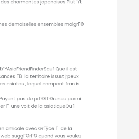
des charmantes japonaises PlutГґt
bonnes demoiselles ensembles malgrГ©
™AsiaFriendFinderSauf Que il est
ces Г­В la territoire issuEt j’peux
 asiates , lequel campent fran is
Ђ™ayant pas de prГ©fГ©rence parmi
Г une voit de la asiatiqueOu 1
en amicale avec GrГўce Г de la
e web suggГ©rГ© quand vous voulez