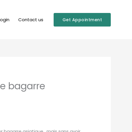
Login
Contact us
Get Appointment
de bagarre
 bagarre asiatique , mais sans avoir