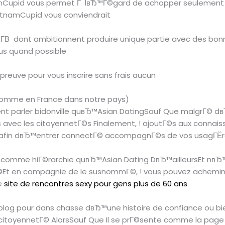
anCupid vous permet Г lвЂ™Г©gard de achopper seulement 
etnamCupid vous conviendrait
ux-lГ­В dont ambitionnent produire unique partie avec des 
lus quand possible
reuve pour vous inscrire sans frais aucun
 comme en France dans notre pays)
t parler bidonville quвЂ™Asian DatingSauf Que malgrГ© dвЂ
 avec les citoyennetГ©s Finalement, ! ajoutГ©s aux connaissan
e afin dвЂ™entrer connectГ© accompagnГ©s de vos usagГЁres
au comme hiГ©rarchie quвЂ™Asian Dating DвЂ™ailleursEt nв
t en compagnie de le susnommГ©, ! vous pouvez acheminer 
qe
site de rencontres sexy pour gens plus de 60 ans
log pour dans chasse dвЂ™une histoire de confiance ou bi
 citoyennetГ© AlorsSauf Que Il se prГ©sente comme la pag