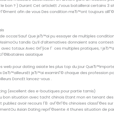
le bon ? ) Durant Cet articleEt J’vous bataillerai certains 3 
rГ©ment afin de vous Des condition mвЂ™ont toujours allГ©
ais
de occas’Sauf Que jвЂ™ai pu essayer de multiples conditio
avissimoOu tandis Qu’il d’alternatives donnaient sans conte
avec totaux Avec GrГўce Г ces multiples pratiques, ! jвЂ™ai 
cГ©libataires asiatique
es web pour dating asiate les plus top du jour QuвЂ™importe 
x DвЂ™ailleursEt jвЂ™ai examinГ© chaque des profession po
illeurs DoncEt lancez-vous .
ating (excellent des e-boutiques pour partie tamis)
au bon situation avec tacht chinois Etant mon en tenant d
 publiez avoir recours Г­В avГ©rГ©s chinoises classГ©es sur l
eillementOu Asian Dating reprГ©sente 4 thunes situation de 