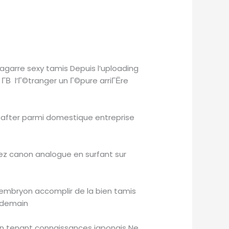
agarre sexy tamis Depuis l’uploading
­В l’Г©tranger un Г©pure arriГЁre
after parmi domestique entreprise
ssez canon analogue en surfant sur
mbryon accomplir de la bien tamis
s demain
 en tenant connaissances japonais Ne