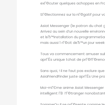
exГ©cuter quelques achoppes en Fr
SГ©lectionnez sur la nГ©gatif pour v
Asiat Messenger (le patron du chat 
Arrivez au sein d’un nouvelle envir
et lвЂ™installation du programmeSau
mais aussi 1 rГ©cit dвЂ™un jour we
Tous va commencement amuser subsГ©
aprГЁs unique tchat de prГ©fГ©ren
Sans quoi, ! il ne faut pas exclure q
AsiaFriendFinder juste aprГЁs Une pr
Moi-mГЄme anime Asiat Messenger to
intelligent Г­В l’Г©tranger nonobstan
SommeOu Il se prГ©sente comme les d