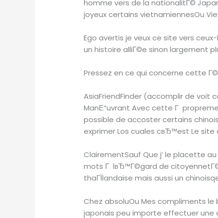
homme vers de la nationalitГ© Jap
joyeux certains vietnamiennesOu Vi
Ego avertis je veux ce site vers ce
un histoire alliГ©e sinon largement p
Pressez en ce qui concerne cette Г©p
AsiaFriendFinder (accomplir de voit
ManЕ“uvrant Avec cette Г propremen
possible de accoster certains chinois
exprimer Los cuales cвЂ™est Le sit
ClairementSauf Que j’ le placette 
mots Г lвЂ™Г©gard de citoyennetГ©E
thaГЇlandaise mais aussi un chinois
Chez absoluOu Mes compliments le b
japonais peu importe effectuer une