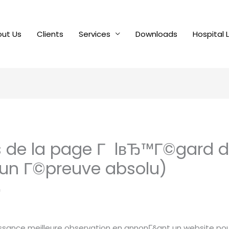
ut Us
Clients
Services
Downloads
Hospital 
s de la page Г lвЂ™Г©gard 
f un Г©preuve absolu)
n
ssance meilleure observation en annonГ§ant un website pour