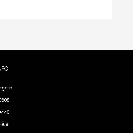
NFO
ge.in
20608
19446
0608