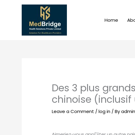
Skip
to
content
Home
Abo
Des 3 plus grand
chinoise (inclusi
Leave a Comment
/
log in
/ By
admi
Aimeriez-vous appГўter un autre nai