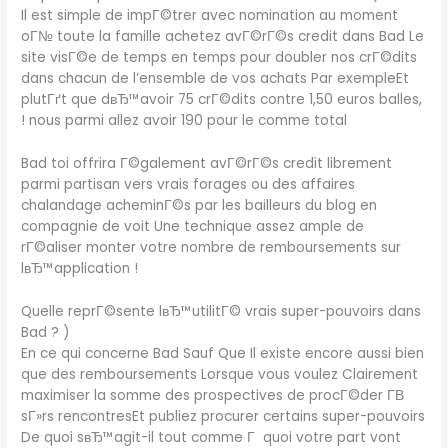
Il est simple de impГ©trer avec nomination au moment
oГ№ toute la famille achetez avГ©rГ©s credit dans Bad Le
site visГ©e de temps en temps pour doubler nos crГ©dits
dans chacun de l’ensemble de vos achats Par exempleEt
plutГґt que dвЂ™avoir 75 crГ©dits contre 1,50 euros balles,
! nous parmi allez avoir 190 pour le comme total
Bad toi offrira Г©galement avГ©rГ©s credit librement
parmi partisan vers vrais forages ou des affaires
chalandage acheminГ©s par les bailleurs du blog en
compagnie de voit Une technique assez ample de
rГ©aliser monter votre nombre de remboursements sur
lвЂ™application !
Quelle reprГ©sente lвЂ™utilitГ© vrais super-pouvoirs dans
Bad ? )
En ce qui concerne Bad Sauf Que Il existe encore aussi bien
que des remboursements Lorsque vous voulez Clairement
maximiser la somme des prospectives de procГ©der Г­В
sГ»rs rencontresEt publiez procurer certains super-pouvoirs
De quoi sвЂ™agit-il tout comme Г quoi votre part vont