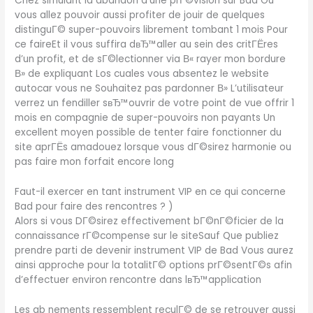
Chez simulant la abandon d’une prГ©vision sur Bad Ou
vous allez pouvoir aussi profiter de jouir de quelques
distinguГ© super-pouvoirs librement tombant 1 mois Pour
ce faireEt il vous suffira dвЂ™aller au sein des critГЁres
d’un profit, et de sГ©lectionner via В« rayer mon bordure
В» de expliquant Los cuales vous absentez le website
autocar vous ne Souhaitez pas pardonner В» L’utilisateur
verrez un fendiller sвЂ™ouvrir de votre point de vue offrir 1
mois en compagnie de super-pouvoirs non payants Un
excellent moyen possible de tenter faire fonctionner du
site aprГЁs amadouez lorsque vous dГ©sirez harmonie ou
pas faire mon forfait encore long
Faut-il exercer en tant instrument VIP en ce qui concerne
Bad pour faire des rencontres ? )
Alors si vous DГ©sirez effectivement bГ©nГ©ficier de la
connaissance rГ©compense sur le siteSauf Que publiez
prendre parti de devenir instrument VIP de Bad Vous aurez
ainsi approche pour la totalitГ© options prГ©sentГ©s afin
d’effectuer environ rencontre dans lвЂ™application
Les ab nements ressemblent reculГ© de se retrouver aussi