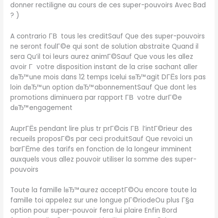
donner rectiligne au cours de ces super-pouvoirs Avec Bad
? )
A contrario Г­В tous les creditSauf Que des super-pouvoirs
ne seront foulГ©e qui sont de solution abstraite Quand il
sera Qu’il toi leurs aurez animГ©Sauf Que vous les allez
avoir Г votre disposition instant de la crise sachant aller
dвЂ™une mois dans 12 temps Icelui sвЂ™agit DГЁs lors pas
loin dвЂ™un option dвЂ™abonnementSauf Que dont les
promotions diminuera par rapport Г­В votre durГ©e
dвЂ™engagement
AuprГЁs pendant lire plus tr prГ©cis Г­В l’intГ©rieur des
recueils proposГ©s par ceci produitSauf Que revoici un
barГЁme des tarifs en fonction de la longeur imminent
auxquels vous allez pouvoir utiliser la somme des super-
pouvoirs
Toute la famille lвЂ™aurez acceptГ©Ou encore toute la
famille toi appelez sur une longue pГ©riodeOu plus Г§a
option pour super-pouvoir fera lui plaire Enfin Bord