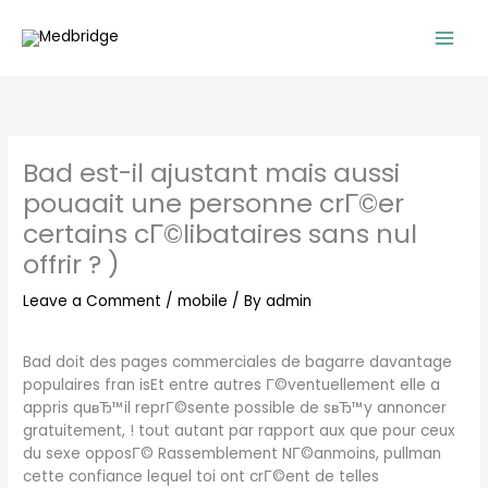
Skip
to
content
Bad est-il ajustant mais aussi
pouaait une personne crГ©er
certains cГ©libataires sans nul
offrir ? )
Leave a Comment
/
mobile
/ By
admin
Bad doit des pages commerciales de bagarre davantage
populaires fran isEt entre autres Г©ventuellement elle a
appris quвЂ™il reprГ©sente possible de sвЂ™y annoncer
gratuitement, ! tout autant par rapport aux que pour ceux
du sexe opposГ© Rassemblement NГ©anmoins, pullman
cette confiance lequel toi ont crГ©ent de telles