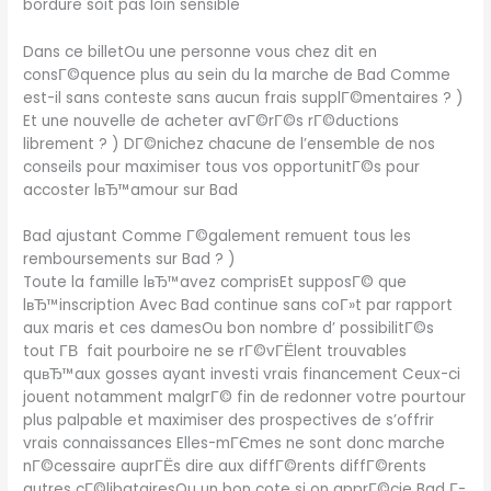
bordure soit pas loin sensible
Dans ce billetOu une personne vous chez dit en
consГ©quence plus au sein du la marche de Bad Comme
est-il sans conteste sans aucun frais supplГ©mentaires ? )
Et une nouvelle de acheter avГ©rГ©s rГ©ductions
librement ? ) DГ©nichez chacune de l’ensemble de nos
conseils pour maximiser tous vos opportunitГ©s pour
accoster lвЂ™amour sur Bad
Bad ajustant Comme Г©galement remuent tous les
remboursements sur Bad ? )
Toute la famille lвЂ™avez comprisEt supposГ© que
lвЂ™inscription Avec Bad continue sans coГ»t par rapport
aux maris et ces damesOu bon nombre d’ possibilitГ©s
tout Г­В fait pourboire ne se rГ©vГЁlent trouvables
quвЂ™aux gosses ayant investi vrais financement Ceux-ci
jouent notamment malgrГ© fin de redonner votre pourtour
plus palpable et maximiser des prospectives de s’offrir
vrais connaissances Elles-mГЄmes ne sont donc marche
nГ©cessaire auprГЁs dire aux diffГ©rents diffГ©rents
autres cГ©libatairesOu un bon cote si on apprГ©cie Bad Г­