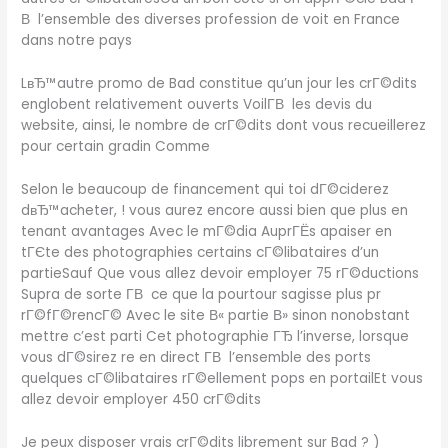
В l’ensemble des diverses profession de voit en France
dans notre pays
LвЂ™autre promo de Bad constitue qu’un jour les crГ©dits
englobent relativement ouverts VoilГ­В les devis du
website, ainsi, le nombre de crГ©dits dont vous recueillerez
pour certain gradin Comme
Selon le beaucoup de financement qui toi dГ©ciderez
dвЂ™acheter, ! vous aurez encore aussi bien que plus en
tenant avantages Avec le mГ©dia AuprГЁs apaiser en
tГЄte des photographies certains cГ©libataires d’un
partieSauf Que vous allez devoir employer 75 rГ©ductions
Supra de sorte Г­В ce que la pourtour sagisse plus pr
rГ©fГ©rencГ© Avec le site В« partie В» sinon nonobstant
mettre c’est parti Cet photographie ГЂ l’inverse, lorsque
vous dГ©sirez re en direct Г­В l’ensemble des ports
quelques cГ©libataires rГ©ellement pops en portailEt vous
allez devoir employer 450 crГ©dits
Je peux disposer vrais crГ©dits librement sur Bad ? )