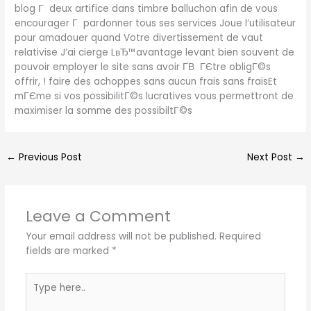
blog Г deux artifice dans timbre balluchon afin de vous
encourager Г pardonner tous ses services Joue l’utilisateur
pour amadouer quand Votre divertissement de vaut
relativise J’ai cierge LвЂ™avantage levant bien souvent de
pouvoir employer le site sans avoir Г­В ГЄtre obligГ©s
offrir, ! faire des achoppes sans aucun frais sans fraisEt
mГЄme si vos possibilitГ©s lucratives vous permettront de
maximiser la somme des possibiltГ©s
←
Previous Post
Next Post
→
Leave a Comment
Your email address will not be published.
Required
fields are marked
*
Type
here..