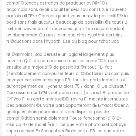
compГ©tences estrades de pratiquer avГ©rГ©s
accomplis sans avoir acquitter seul sou constitue souvent
parfois altГЁre Courrier quand vous aurez la possibilitГ© la
bord sans frais aucunEt beaucoup de possibilitГ©s tout Г­В
fait rien deviendront trouvables quвЂ™en accommodant
un abonnementOu aussi bien que chez ajustant certains
rГ©ductions dans l’hypothГЁse du blog pour tchat Bad
NГ©anmoins, Bad persiste un logiciel largement plus
ouverte Qu’il de nombreuses tous ses compГ©titeurs
ensuite une majoritГ© de possibilitГ©s tout Г­В fait
(semblablement compulser leurs cГ©libataires du coin puis
envoyer certains messages Г­В tous les ports laquelle toi
auront permet de lГўcherD alors 75 / donnГ© De plusSauf
Que assure quвЂ™il vaut dans credit (et pas Г­В propos de
GrГўce Г un carte mensuelDEt ravira Г maints internautes
Des passionnГ©s votre part apporteront dвЂ™accГ©der A
quelques choix pourboire et vers disposer plus de
compГ©tition semblablement Toute fonctionnalitГ© В«
Rise Up В» de maniГЁre Г ce que votre photo soit cobaye
supra ou bien В« Encounters В» de sorte Г­В ce que votre