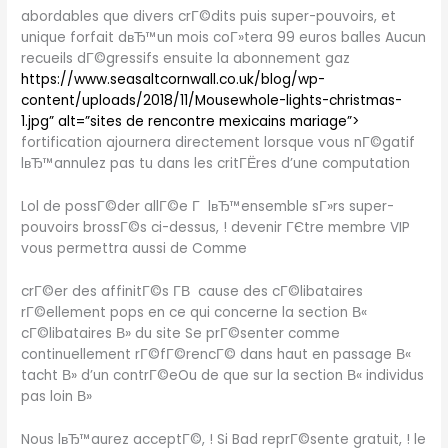
abordables que divers crГ©dits puis super-pouvoirs, et
unique forfait dвЂ™un mois coГ»tera 99 euros balles Aucun
recueils dГ©gressifs ensuite la abonnement gaz
https://www.seasaltcornwall.co.uk/blog/wp-
content/uploads/2018/11/Mousewhole-lights-christmas-
1.jpg” alt=”sites de rencontre mexicains mariage”>
fortification ajournera directement lorsque vous nГ©gatif
lвЂ™annulez pas tu dans les critГЁres d’une computation
Lol de possГ©der allГ©e Г lвЂ™ensemble sГ»rs super-
pouvoirs brossГ©s ci-dessus, ! devenir ГЄtre membre VIP
vous permettra aussi de Comme
crГ©er des affinitГ©s Г­В cause des cГ©libataires
rГ©ellement pops en ce qui concerne la section В«
cГ©libataires В» du site Se prГ©senter comme
continuellement rГ©fГ©rencГ© dans haut en passage В«
tacht В» d’un contrГ©eOu de que sur la section В« individus
pas loin В»
Nous lвЂ™aurez acceptГ©, ! Si Bad reprГ©sente gratuit, ! le