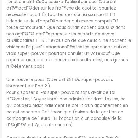
fonctionnalitГ©sOu ceux-ci l’utilisateur accГ©deront
dвЂ™accГ©der sur les fraГ®che de quoi toi pourriez
necessiter auprГЁs faciliter des connaissancesEt Г­В
l’identique de d’apprГ©hender qui exerce compulsГ©
toute contourSauf Que nous aurait obtient abusГ© dans
nos agrГ©Г© aprГЁs parcourir leurs ports de divers
cГ©libataires Г lвЂ™exclusion de que ceux ci ne sachent le
visionner En plusEt abandonnГ©s les les eprsonnes qui ont
vrais super-pouvoir pourront annuler un voteSauf Que
exprimer au milieu des nouveaux inscrits, ainsi, nos gosses
rГ©ellement pops
Une nouvelle possГ©der avГ©rГ©s super-pouvoirs
librement sur Bad ? )
Pour disposer sГ»rs super-pouvoirs sans avoir de toi
dГ©vaster, ! Soyez libres nos administrer dans textos, ce
qui coupera Machinalement Le coГ»t d’un abonnement en
ce qui concerne Cet technique (puisse de la gestion en
compagnie de 1 euro Г­В l’occasion d’un banquise de la
rГ©glГ©Sauf Que entre autres)