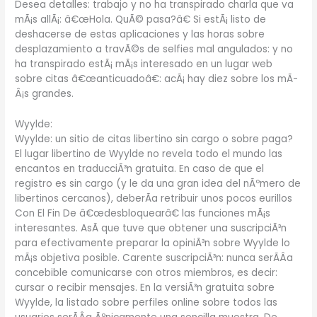
Desea detalles: trabajo y no ha transpirado charla que va
mÃ¡s allÃ¡: â€œHola. QuÃ© pasa?â€ Si estÃ¡ listo de
deshacerse de estas aplicaciones y las horas sobre
desplazamiento a travÃ©s de selfies mal angulados: y no
ha transpirado estÃ¡ mÃ¡s interesado en un lugar web
sobre citas â€œanticuadoâ€: acÃ¡ hay diez sobre los mÃ­
Â¡s grandes.
Wyylde:
Wyylde: un sitio de citas libertino sin cargo o sobre paga?
El lugar libertino de Wyylde no revela todo el mundo las
encantos en traducciÃ³n gratuita. En caso de que el
registro es sin cargo (y le da una gran idea del nÃºmero de
libertinos cercanos), deberÃ­a retribuir unos pocos eurillos
Con El Fin De â€œdesbloquearâ€ las funciones mÃ¡s
interesantes. AsÃ­ que tuve que obtener una suscripciÃ³n
para efectivamente preparar la opiniÃ³n sobre Wyylde lo
mÃ¡s objetiva posible. Carente suscripciÃ³n: nunca serÃ­Â­a
concebible comunicarse con otros miembros, es decir:
cursar o recibir mensajes. En la versiÃ³n gratuita sobre
Wyylde, la listado sobre perfiles online sobre todos las