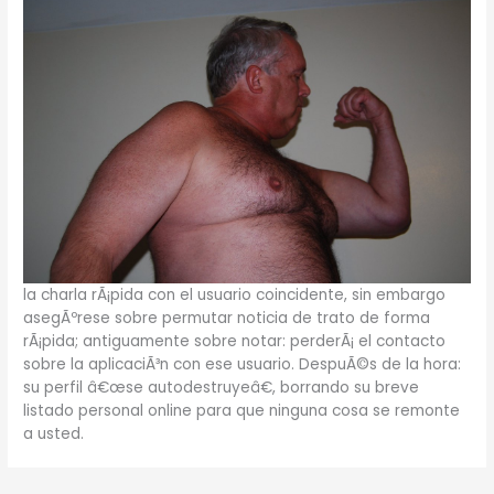
la charla rÃ¡pida con el usuario coincidente, sin embargo
asegÃºrese sobre permutar noticia de trato de forma
rÃ¡pida; antiguamente sobre notar: perderÃ¡ el contacto
sobre la aplicaciÃ³n con ese usuario. DespuÃ©s de la hora:
su perfil â€œse autodestruyeâ€, borrando su breve
listado personal online para que ninguna cosa se remonte
a usted.