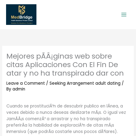
Skip
to
content
Mejores pÃ­Â¡ginas web sobre
citas Aplicaciones Con El Fin De
atar y no ha transpirado dar con
Leave a Comment
/
Seeking Arrangement adult dating
/
By
admin
Cuando se prostituciÃ³n de descubrir publico en lÃ­nea, a
veces debido a nunca deseas deslizarte mÃ¡s. O igual vez
JamÃ­Â¡s comenzÃ³ a arrastrar y no ha transpirado
preferirÃ­a la habilidad de exploraciÃ³n de citas mÃ¡s
inmersiva (que podrÃ­a costarle unos pocos dÃ³lares).