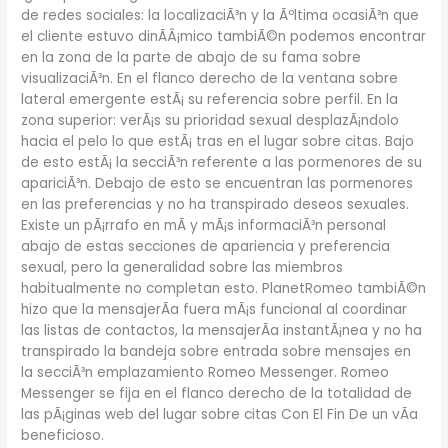
de redes sociales: la localizaciÃ³n y la Ãºltima ocasiÃ³n que
el cliente estuvo dinÃ­Â¡mico tambiÃ©n podemos encontrar
en la zona de la parte de abajo de su fama sobre
visualizaciÃ³n. En el flanco derecho de la ventana sobre
lateral emergente estÃ¡ su referencia sobre perfil. En la
zona superior: verÃ¡s su prioridad sexual desplazÃ¡ndolo
hacia el pelo lo que estÃ¡ tras en el lugar sobre citas. Bajo
de esto estÃ¡ la secciÃ³n referente a las pormenores de su
apariciÃ³n. Debajo de esto se encuentran las pormenores
en las preferencias y no ha transpirado deseos sexuales.
Existe un pÃ¡rrafo en mÃ­ y mÃ¡s informaciÃ³n personal
abajo de estas secciones de apariencia y preferencia
sexual, pero la generalidad sobre las miembros
habitualmente no completan esto. PlanetRomeo tambiÃ©n
hizo que la mensajerÃ­a fuera mÃ¡s funcional al coordinar
las listas de contactos, la mensajerÃ­a instantÃ¡nea y no ha
transpirado la bandeja sobre entrada sobre mensajes en
la secciÃ³n emplazamiento Romeo Messenger. Romeo
Messenger se fija en el flanco derecho de la totalidad de
las pÃ¡ginas web del lugar sobre citas Con El Fin De un vÃ­a
beneficioso.