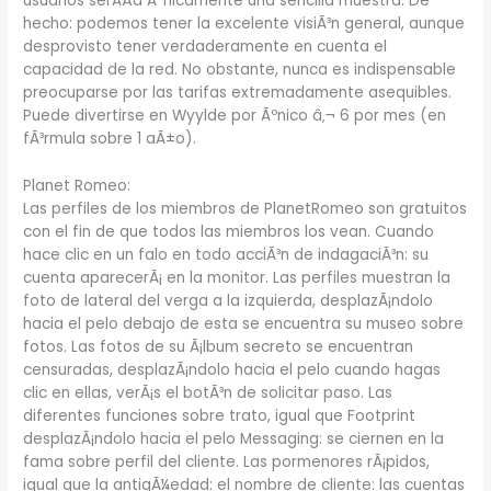
usuarios serÃ­Â­a Ãºnicamente una sencilla muestra. De
hecho: podemos tener la excelente visiÃ³n general, aunque
desprovisto tener verdaderamente en cuenta el
capacidad de la red. No obstante, nunca es indispensable
preocuparse por las tarifas extremadamente asequibles.
Puede divertirse en Wyylde por Ãºnico â‚¬ 6 por mes (en
fÃ³rmula sobre 1 aÃ±o).
Planet Romeo:
Las perfiles de los miembros de PlanetRomeo son gratuitos
con el fin de que todos las miembros los vean. Cuando
hace clic en un falo en todo acciÃ³n de indagaciÃ³n: su
cuenta aparecerÃ¡ en la monitor. Las perfiles muestran la
foto de lateral del verga a la izquierda, desplazÃ¡ndolo
hacia el pelo debajo de esta se encuentra su museo sobre
fotos. Las fotos de su Ã¡lbum secreto se encuentran
censuradas, desplazÃ¡ndolo hacia el pelo cuando hagas
clic en ellas, verÃ¡s el botÃ³n de solicitar paso. Las
diferentes funciones sobre trato, igual que Footprint
desplazÃ¡ndolo hacia el pelo Messaging: se ciernen en la
fama sobre perfil del cliente. Las pormenores rÃ¡pidos,
igual que la antigÃ¼edad: el nombre de cliente: las cuentas