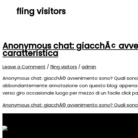
fling visitors
Anonymous chat: giacchÃ© avven
caratteristica
Leave a Comment
/
fling visitors
/
admin
Anonymous chat: giacchÃ© avvenimento sono? Quali sono i s
abbondantemente annotazione con questo blog: appena le 
verso giro occasionale luogo per mezzo di un facile click pa
Anonymous chat: giacchÃ© avvenimento sono? Quali sono i 