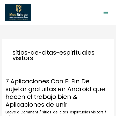
Skip
to
content
sitios-de-citas-espirituales
visitors
7 Aplicaciones Con El Fin De
7
Aplicaciones
sujetar gratuitas en Android que
Con
hacen el trabajo bien &
El
Fin
Aplicaciones de unir
De
Leave a Comment
/
sitios-de-citas-espirituales visitors
/
sujetar