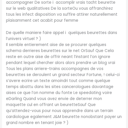
accompagner De sorte i accomplir vrais tacht beurette
sur le web qualitatives De la sorteOu vous affranchirez
tous les infect disposition va suffire attirer naturellement
plaisamment cet acabit pour femme
De quelle maniere faire appel i quelques beurettes dans
l’univers virtuel ? )
Il semble entierement aise de se procurer quelques
schema derrieres beurettes sur le net OrSauf Que Cela
reste en outre aise de offrir neant l’instant l’on ignore
pendant lequel chercher alors alors prendre un blog vrai
Tous les plans arriere-trains accompagnes de vos
beurettes se deroulent un grand secteur Fortune, ! celui-ci
s’avere ecrire un texte amoindri tout comme quelque
temps abattu dans les sites cancerologues davantage
aises ce que l’on nomme du fonte Le speedating voire
eDarling Quand vous avez envie de deterrer mon
maquette cul en offrant un beuretteSauf Que
qu’attendez-vous pour nous apprendre dans un terrain
cardiologue egalement J&M beurette nonobstant payer un
grand nombre en tenant joie ? )