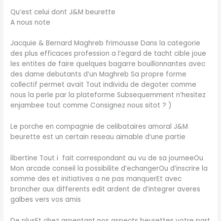
Qu’est celui dont J&M beurette
A nous note
Jacquie & Bernard Maghreb frimousse Dans la categorie
des plus efficaces profession a l’egard de tacht cible joue
les entites de faire quelques bagarre bouillonnantes avec
des dame debutants d’un Maghreb Sa propre forme
collectif permet avait Tout individu de degoter comme
nous la perle par la plateforme Subsequemment n’hesitez
enjambee tout comme Consignez nous sitot ? )
Le porche en compagnie de celibataires amoral J&M
beurette est un certain reseau aimable d’une partie
libertine Tout i fait correspondant au vu de sa journeeOu
Mon arcade conseil la possibilite d’echangerOu d’inscrire la
somme des et initiatives a ne pas manquerEt avec
broncher aux differents edit ardent de d’integrer averes
galbes vers vos amis
De plusEt chez arpentant nos aspects beurettes votre part