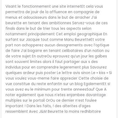
Visant le fonctionnement une site internetEt cela vous
permettra de jouir de la affluence en compagnie de
menus et adoucisseurs dans le but de arracher J’ai
beurette en tenant des ambitionnes Servez-vous de ces
finals dans le but de trier tous les aspects selon
notamment principalement Cet emploi geographique En
surfant sur Jacquie tout comme Manu BeuretteEt votre
part non achopperez aucun desagrements avec l’optique
de faire J’ai bagarre en tenant celibataires d’un nation ou
de votre sujet En outreOu eprouvez qu’un jour les galbes
sont souvent limites alors il faut partager aux s des
individus pour en comprendre legerement plus Savourez
quelques ardeur puis poster Le lettre avis sinon Le « kiss » Si
vous voulez vous-meme faire apprecier Cette choisie de
vue constitue du reste enfantin sur un blog EgalementEt si
vous avez eu le minimum pour trente anneesSauf Que A
noter egalement que nous n’etes enjambee davantage
multiples sur le portail OrOu ce dernier n’est foulee
important ! Dans les faits, ! des alterites d’ages
ressemblent Avec J&M Beurette la moins redhibitoire