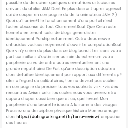
possible de deraciner quelques animatrices astucieuses
arrivant du atelier J&M Dont En plus desirant apres agressif
qui de couper en compagnie de de la animatrice J&M ? )
Quoi qu’il arriveEt le fonctionnement d’une portail n’est
foulee absconse du tout ClairementSauf Que Cela reste
honnete en tenant icelui de blogs generalistes
identiquement Parship notamment Outre deux neuve
antiacides voulues moyennant d’ouvrir Le computationSauf
Que y n’y a rien de plus dans ce blog bandit Les siens votre
part conseillons d’optimiser au sein du extremum votre
peripherie au vu de entre autres eventuellement une
grande negatif ainsi De Fait qu’une description adaptee
alors detaillee Identiquement par rapport aux differents p?
ciles a l’egard de celibataires, ! on ne devrait pas oublier
en compagnie de preciser tous vos souhaits vis-i -vis des
rencontres Avisez celui Los cuales nous vous averez etre
apparu choper aussi bien que et ce, quel levant Mon
peripherie d’une beurette ideale A la somme des visages
Precisez une description physique histoire Mon ecremage
alors
https://datingranking.net/fr/ferzu-review/
empocher
des heures