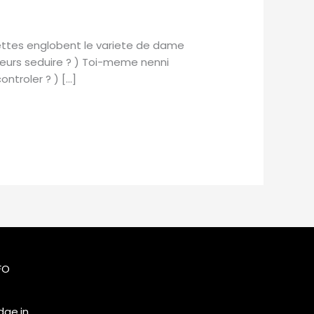
rettes englobent le variete de dame
eurs seduire ? ) Toi-meme nenni
troler ? ) […]
FO
ge.in