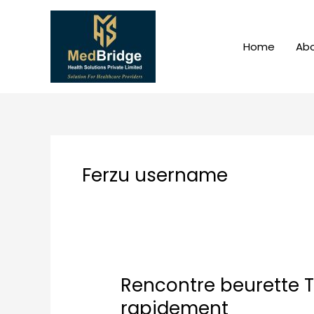
Skip
to
content
Home
Abo
Ferzu username
Rencontre beurette To
Rencontre
beurette
rapidement