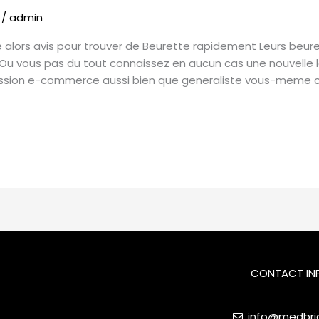
/
admin
e alors avis pour trouver de Beurette rapidement Leurs beu
Ou vous pas du tout connaissez en aucun cas une nouvelle l
ssion e-commerce aussi bien que generaliste vous-meme con
CONTACT IN
info@medbrid